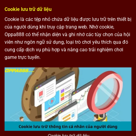
Cookie lưu trữ dữ liệu
Cookie là các tệp nhỏ chứa dữ liệu được lưu trữ trên thiết bị
của người dùng khi truy cập trang web. Nhờ cookie,
Oppa888 có thể nhận diện và ghi nhớ các tùy chọn của hội
viên như ngôn ngữ sử dụng, loại trò chơi yêu thích qua đó
cung cấp dịch vụ phù hợp và nâng cao trải nghiệm chơi
game trực tuyến.
Cookie lưu trữ dữ liệu