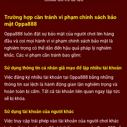
Trường hợp cần tránh vi phạm chính sách bảo
mật Oppa888
Oppa888 luôn đặt sự bảo mật của người chơi lên hàng
đầu và coi mọi hành vi vi phạm chính sách bảo mật là
nghiêm trọng có thể dẫn đến hậu quả pháp lý nghiêm
khắc. Các vi phạm cần tránh bao gồm:
Sử dụng thông tin cá nhân giả mạo để lập nhiều tài khoản
Việc đăng ký nhiều tài khoản tại Oppa888 bằng những
thông tin sai lệch là hành động gian lận nghiêm trọng và
hoàn toàn bị cấm. Tất cả tài khoản liên quan ngay lập tức
sẽ bị khóa.
Sử dụng tài khoản của người khác
Việc truy cập trái phép vào tài khoản của người chơi khác